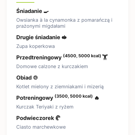
Śniadanie 🍳
Owsianka à la cynamonka z pomarańczą i
prażonymi migdałami
Drugie śniadanie 🥪
Zupa koperkowa
(4500, 5000 kcal)
Przedtreningowy
🏋️
Domowe calzone z kurczakiem
Obiad 🍲
Kotlet mielony z ziemniakami i mizerią
(3500, 5000 kcal)
Potreningowy
🔥
Kurczak Teriyaki z ryżem
Podwieczorek 🥐
Ciasto marchewkowe