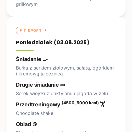
grillowym
FIT SPORT
Poniedziałek (03.08.2026)
Śniadanie 🍳
Bułka z serkiem ziołowym, sałatą, ogórkiem
i kremową jajecznicą
Drugie śniadanie 🥪
Serek wiejski z daktylami i jagodą w żelu
(4500, 5000 kcal)
Przedtreningowy
🏋️
Chocolate shake
Obiad 🍲