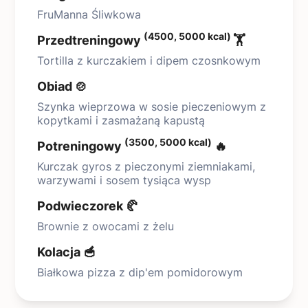
FruManna Śliwkowa
(4500, 5000 kcal)
Przedtreningowy
🏋️
Tortilla z kurczakiem i dipem czosnkowym
Obiad 🍲
Szynka wieprzowa w sosie pieczeniowym z
kopytkami i zasmażaną kapustą
(3500, 5000 kcal)
Potreningowy
🔥
Kurczak gyros z pieczonymi ziemniakami,
warzywami i sosem tysiąca wysp
Podwieczorek 🥐
Brownie z owocami z żelu
Kolacja 🥣
Białkowa pizza z dip'em pomidorowym