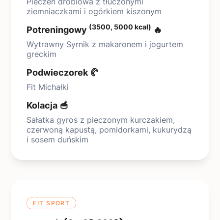
Pieczeń drobiowa z tłuczonymi
ziemniaczkami i ogórkiem kiszonym
(3500, 5000 kcal)
Potreningowy
🔥
Wytrawny Syrnik z makaronem i jogurtem
greckim
Podwieczorek 🥐
Fit Michałki
Kolacja 🥣
Sałatka gyros z pieczonym kurczakiem,
czerwoną kapustą, pomidorkami, kukurydzą
i sosem duńskim
FIT SPORT