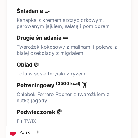
Śniadanie 🍳
Kanapka z kremem szczypiorkowym,
parowanym jajkiem, sałatą i pomidorem
Drugie śniadanie 🥪
Twarożek kokosowy z malinami i polewą z
białej czekolady z migdałem
Obiad 🍲
Tofu w sosie teryiaki z ryżem
(3500 kcal)
Potreningowy
🏋️
Chlebek Ferrero Rocher z twarożkiem z
nutką jagody
Podwieczorek 🥐
Fit TWIX
Kolacja 🥣
Polski