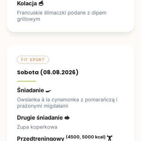
Kolacja 🥣
Francuskie ślimaczki podane z dipem
grillowym
FIT SPORT
Sobota (08.08.2026)
Śniadanie 🍳
Owsianka à la cynamonka z pomarańczą i
prażonymi migdałami
Drugie śniadanie 🥪
Zupa koperkowa
(4500, 5000 kcal)
Przedtreningowy
🏋️