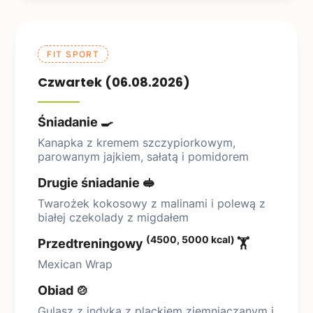
FIT SPORT
Czwartek (06.08.2026)
Śniadanie 🍳
Kanapka z kremem szczypiorkowym,
parowanym jajkiem, sałatą i pomidorem
Drugie śniadanie 🥪
Twarożek kokosowy z malinami i polewą z
białej czekolady z migdałem
(4500, 5000 kcal)
Przedtreningowy
🏋️
Mexican Wrap
Obiad 🍲
Gulasz z indyka z plackiem ziemniaczanym i