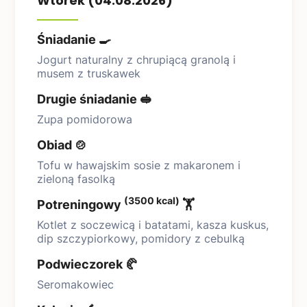
Wtorek (04.08.2026)
Śniadanie 🍳
Jogurt naturalny z chrupiącą granolą i
musem z truskawek
Drugie śniadanie 🥪
Zupa pomidorowa
Obiad 🍲
Tofu w hawajskim sosie z makaronem i
zieloną fasolką
(3500 kcal)
Potreningowy
🏋️
Kotlet z soczewicą i batatami, kasza kuskus,
dip szczypiorkowy, pomidory z cebulką
Podwieczorek 🥐
Seromakowiec