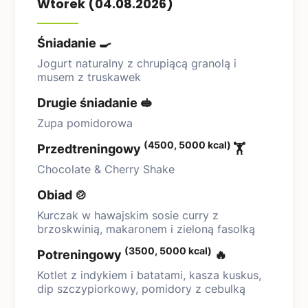
Wtorek (04.08.2026)
Śniadanie 🍳
Jogurt naturalny z chrupiącą granolą i
musem z truskawek
Drugie śniadanie 🥪
Zupa pomidorowa
(4500, 5000 kcal)
Przedtreningowy
🏋️
Chocolate & Cherry Shake
Obiad 🍲
Kurczak w hawajskim sosie curry z
brzoskwinią, makaronem i zieloną fasolką
(3500, 5000 kcal)
Potreningowy
🔥
Kotlet z indykiem i batatami, kasza kuskus,
dip szczypiorkowy, pomidory z cebulką