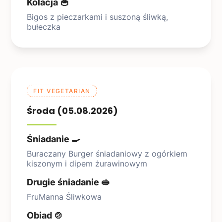
Kolacja 🥣
Bigos z pieczarkami i suszoną śliwką,
bułeczka
FIT VEGETARIAN
Środa (05.08.2026)
Śniadanie 🍳
Buraczany Burger śniadaniowy z ogórkiem
kiszonym i dipem żurawinowym
Drugie śniadanie 🥪
FruManna Śliwkowa
Obiad 🍲