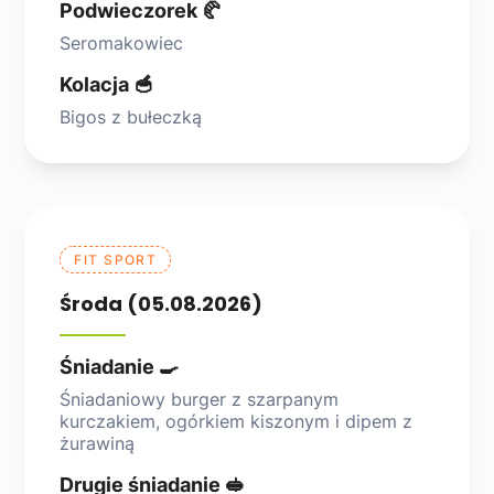
Podwieczorek 🥐
Seromakowiec
Kolacja 🥣
Bigos z bułeczką
FIT SPORT
Środa (05.08.2026)
Śniadanie 🍳
Śniadaniowy burger z szarpanym
kurczakiem, ogórkiem kiszonym i dipem z
żurawiną
Drugie śniadanie 🥪