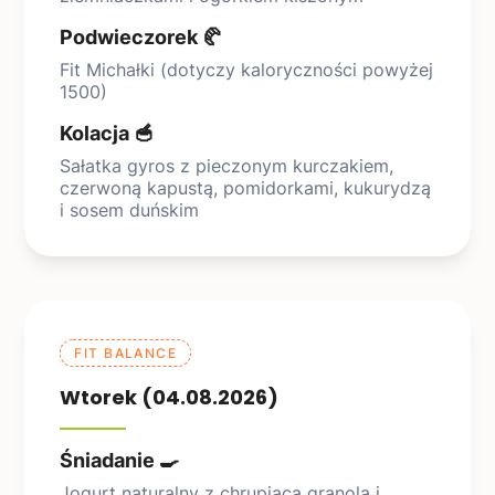
Podwieczorek 🥐
Fit Michałki (dotyczy kaloryczności powyżej
1500)
Kolacja 🥣
Sałatka gyros z pieczonym kurczakiem,
czerwoną kapustą, pomidorkami, kukurydzą
i sosem duńskim
FIT BALANCE
Wtorek (04.08.2026)
Śniadanie 🍳
Jogurt naturalny z chrupiącą granolą i