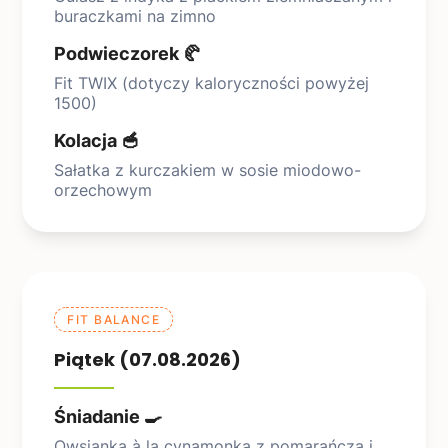
buraczkami na zimno
Podwieczorek 🥐
Fit TWIX (dotyczy kaloryczności powyżej
1500)
Kolacja 🥣
Sałatka z kurczakiem w sosie miodowo-
orzechowym
FIT BALANCE
Piątek (07.08.2026)
Śniadanie 🍳
Owsianka à la cynamonka z pomarańczą i