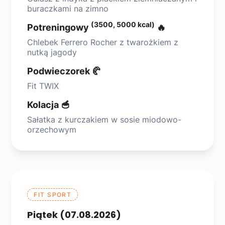
buraczkami na zimno
(3500, 5000 kcal)
Potreningowy
🔥
Chlebek Ferrero Rocher z twarożkiem z
nutką jagody
Podwieczorek 🥐
Fit TWIX
Kolacja 🥣
Sałatka z kurczakiem w sosie miodowo-
orzechowym
FIT SPORT
Piątek (07.08.2026)