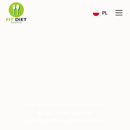
PL
Sprawdź nasze
menu 🍱
U nas znajdziesz różnorodne menu,
jakość, smak i zdrowie,
a także zyskasz czas dla siebie!